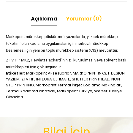
Açıklama
Yorumlar (0)
Markoprint mürekkep püskürtmeli yazıcılarda, yüksek mürekkep
tüketimi olan kodlama uygulamaları için merkezi mürekkep
beslemesi için yeni bir toplu mürekkep sistemi (CIS) mevcuttur.
ZTV HP MK2, Hewlett Packard’ın hızlı kurutulması veya solvent bazlı
mürekkepleri için çok uygundur.
Etiketler:
Markoprint Aksesuarlar
,
MARKOPRINT INKS
,
I-DESIGN
YAZILIM
,
ZTV HP
,
INTEGRA ULTIMATE
,
SHUTTER PRINTHEAD
,
NON-
STOP PRINTING
,
Markoprint Termal İnkjet Kodlama Makinaları
,
Termal kodlama cihazları
,
Markoprint Türkiye
,
Weber Türkiye
Cihazları
Bilgi İçin