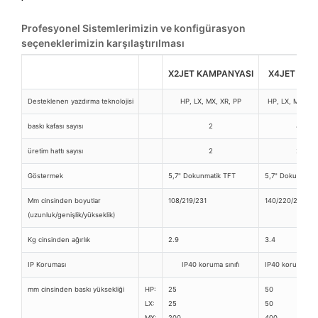
Profesyonel Sistemlerimizin ve konfigürasyon
seçeneklerimizin karşılaştırılması
X2JET KAMPANYASI
X4JET ÜRÜ
Desteklenen yazdırma teknolojisi
HP, LX, MX, XR, PP
HP, LX, MX, XR
baskı kafası sayısı
2
4
üretim hattı sayısı
2
2
Göstermek
5,7" Dokunmatik TFT
5,7" Dokunmatik
Mm cinsinden boyutlar
108/219/231
140/220/230
(uzunluk/genişlik/yükseklik)
Kg cinsinden ağırlık
2.9
3.4
IP Koruması
IP40 koruma sınıfı
IP40 koruma sını
mm cinsinden baskı yüksekliği
HP:
25
50
LX:
25
50
MX:
200
400