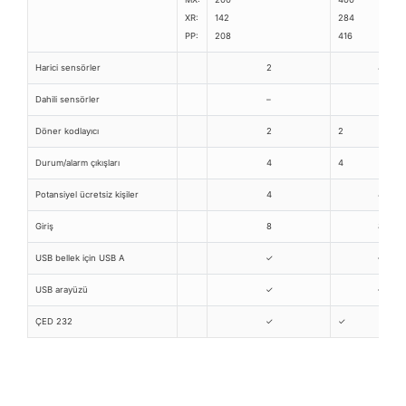
XR:
142
284
PP:
208
416
Harici sensörler
2
4
Dahili sensörler
–
–
Döner kodlayıcı
2
2
Durum/alarm çıkışları
4
4
Potansiyel ücretsiz kişiler
4
4
Giriş
8
8
USB bellek için USB A
✓
✓
USB arayüzü
✓
✓
ÇED 232
✓
✓