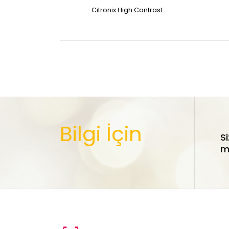
Citronix High Contrast
Bilgi İçin
S
ma