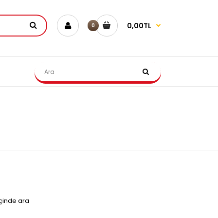
0,00TL
0
içinde ara