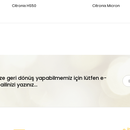
Citronix HS50
Citronix Micron
ize geri dönüş yapabilmemiz için lütfen e-
ilinizi yazınız...