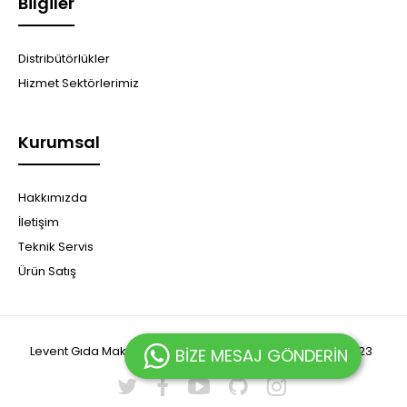
Bilgiler
Distribütörlükler
Hizmet Sektörlerimiz
Kurumsal
Hakkımızda
İletişim
Teknik Servis
Ürün Satış
Levent Gıda Makina Sanayi ve Ticaret Limited Şirketi© 2023
BİZE MESAJ GÖNDERİN