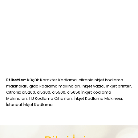
Etiketler:
Küçük Karakter Kodlama
,
citronix inkjet kodlama
makinaları
,
gıda kodlama makinaları
,
inkjet yazıcı
,
inkjet printer
,
Citronix ci5200
,
ci5300
,
ci5500
,
ci5650 İnkjet Kodlama
Makinaları
,
TIJ Kodlama Cihazları
,
İnkjet Kodlama Makinesi
,
İstanbul İnkjet Kodlama