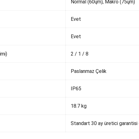
Normal (60ųm), Makro (75ųm)
Evet
Evet
imi)
2 / 1 / 8
Paslanmaz Çelik
IP65
18.7 kg
Standart 30 ay üretici garantisi 