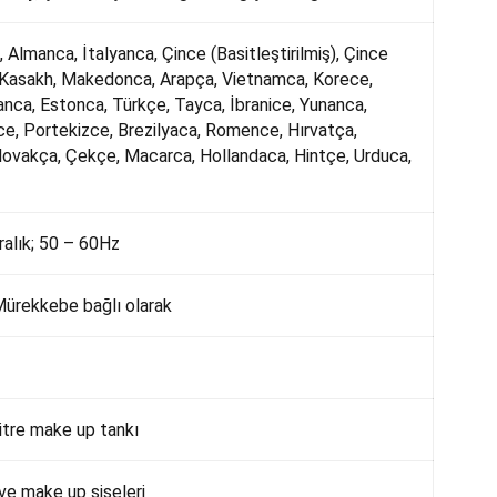
, Almanca, İtalyanca, Çince (Basitleştirilmiş), Çince
, Kasakh, Makedonca, Arapça, Vietnamca, Korece,
nca, Estonca, Türkçe, Tayca, İbranice, Yunanca,
e, Portekizce, Brezilyaca, Romence, Hırvatça,
lovakça, Çekçe, Macarca, Hollandaca, Hintçe, Urduca,
ralık; 50 – 60Hz
Mürekkebe bağlı olarak
litre make up tankı
ve make up şişeleri