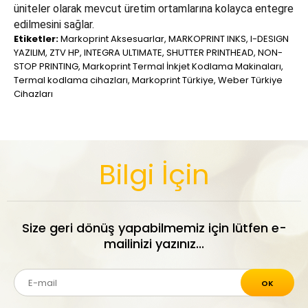
üniteler olarak mevcut üretim ortamlarına kolayca entegre
edilmesini sağlar.
Etiketler:
Markoprint Aksesuarlar
,
MARKOPRINT INKS
,
I-DESIGN
YAZILIM
,
ZTV HP
,
INTEGRA ULTIMATE
,
SHUTTER PRINTHEAD
,
NON-
STOP PRINTING
,
Markoprint Termal İnkjet Kodlama Makinaları
,
Termal kodlama cihazları
,
Markoprint Türkiye
,
Weber Türkiye
Cihazları
Bilgi İçin
Size geri dönüş yapabilmemiz için lütfen e-
mailinizi yazınız...
OK