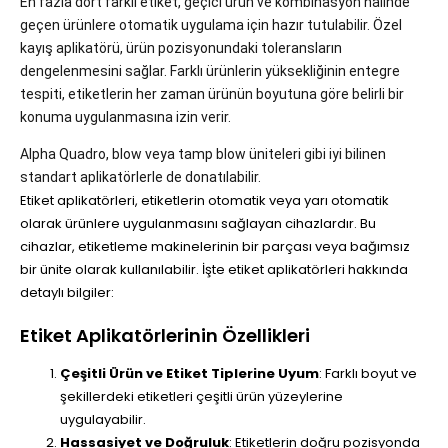
En fazla dört farklı etiket, geçici ürün ve kombinasyon halinde
geçen ürünlere otomatik uygulama için hazır tutulabilir. Özel
kayış aplikatörü, ürün pozisyonundaki toleransların
dengelenmesini sağlar. Farklı ürünlerin yüksekliğinin entegre
tespiti, etiketlerin her zaman ürünün boyutuna göre belirli bir
konuma uygulanmasına izin verir.
Alpha Quadro, blow veya tamp blow üniteleri gibi iyi bilinen
standart aplikatörlerle de donatılabilir.
Etiket aplikatörleri, etiketlerin otomatik veya yarı otomatik
olarak ürünlere uygulanmasını sağlayan cihazlardır. Bu
cihazlar, etiketleme makinelerinin bir parçası veya bağımsız
bir ünite olarak kullanılabilir. İşte etiket aplikatörleri hakkında
detaylı bilgiler:
Etiket Aplikatörlerinin Özellikleri
Çeşitli Ürün ve Etiket Tiplerine Uyum
: Farklı boyut ve
şekillerdeki etiketleri çeşitli ürün yüzeylerine
uygulayabilir.
Hassasiyet ve Doğruluk
: Etiketlerin doğru pozisyonda