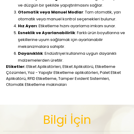
ve düzgün bir şekilde yapıştırılmasını sağlar.
Otomatik veya Manuel Modlar
: Tam otomatik, yarı
otomatik veya manuel kontrol seçenekleri bulunur.
Hız Ayarı
: Etiketleme hızını ayarlama imkanı sunar.
Esneklik ve Ayarlanabilirlik
: Farklı ürün boyutlarına ve
şekillerine uyum sağlamak için ayarlanabilir
mekanizmalara sahiptir.
Dayanıklılık
: Endüstriyel kullanıma uygun dayanıklı
malzemelerden üretilir.
Etiketler:
Etiket Aplikatörleri
,
Etiket Aplikatörü
,
Etiketleme
Çözümleri
,
Yaz - Yapıştır Etiketleme aplikatörleri
,
Palet Etiket
Aplikatörü
,
RFID Etiketleme
,
Tamper Evident Sistemleri
,
Otomatik Etiketleme makinaları
Bilgi İçin