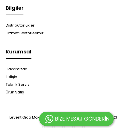
Bilgiler
Distribütörlükler
Hizmet Sektörlerimiz
Kurumsal
Hakkımızda
İletişim
Teknik Servis
Ürün Satış
Levent Gıda Makina Sanayi ve Ticaret Limited Şirketi© 2023
BİZE MESAJ GÖNDERİN