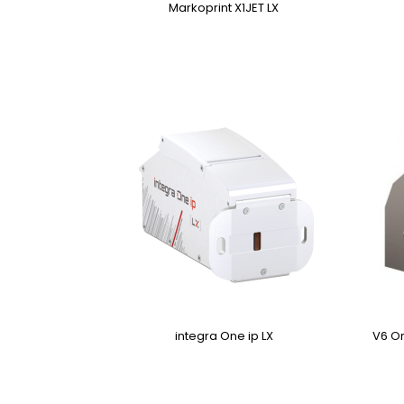
Markoprint X1JET LX
integra One ip LX
V6 O